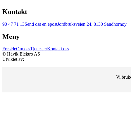
Kontakt
90 47 71 13
Send oss en epost
Jordbruksveien 24, 8130 Sandhornøy
Meny
Forside
Om oss
Tjenester
Kontakt oss
© Håvik Elektro AS
Utviklet av:
Vi bruke